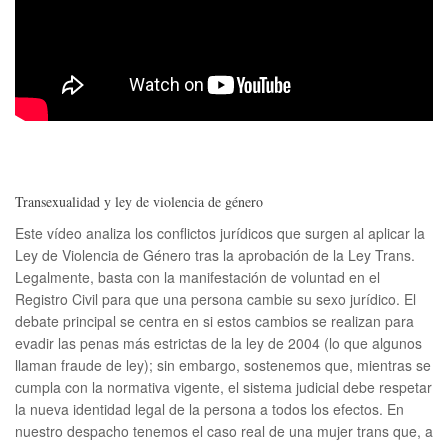
Transexualidad y ley de violencia de género
Este vídeo analiza los conflictos jurídicos que surgen al aplicar la
Ley de Violencia de Género tras la aprobación de la Ley Trans.
Legalmente, basta con la manifestación de voluntad en el
Registro Civil para que una persona cambie su sexo jurídico. El
debate principal se centra en si estos cambios se realizan para
evadir las penas más estrictas de la ley de 2004 (lo que algunos
llaman fraude de ley); sin embargo, sostenemos que, mientras se
cumpla con la normativa vigente, el sistema judicial debe respetar
la nueva identidad legal de la persona a todos los efectos. En
nuestro despacho tenemos el caso real de una mujer trans que, a