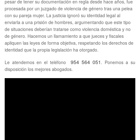
pesar de tener su documentación en regla desde hace años, fue
procesada por un juzgado de violencia de género tras una pelea
con su pareja mujer. La justicia ignoró su identidad legal al
enviarla a una prisión de hombres, argumentando que este tipo
de situaciones deberían tratarse como violencia doméstica y no
de género. Hacemos un llamamiento a que jueces y fiscales
apliquen las leyes de forma objetiva, respetando los derechos de
identidad que la propia legislación ha otorgado.
954 564 051
Le atendemos en el teléfono
. Ponemos a su
disposición los mejores abogados.