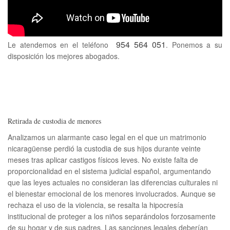
954 564 051
Le atendemos en el teléfono
. Ponemos a su
disposición los mejores abogados.
Retirada de custodia de menores
Analizamos un alarmante caso legal en el que un matrimonio
nicaragüense perdió la custodia de sus hijos durante veinte
meses tras aplicar castigos físicos leves. No existe falta de
proporcionalidad en el sistema judicial español, argumentando
que las leyes actuales no consideran las diferencias culturales ni
el bienestar emocional de los menores involucrados. Aunque se
rechaza el uso de la violencia, se resalta la hipocresía
institucional de proteger a los niños separándolos forzosamente
de su hogar y de sus padres. Las sanciones legales deberían