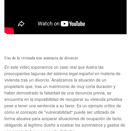
Uso de la vivienda tras sentencia de divorcio
En este vídeo exponemos un caso real que ilustra las
preocupantes lagunas del sistema legal español en materia de
vivienda tras un divorcio. Analizamos la situación de un
propietario que, tras un matrimonio de muy corta duración y
haber demostrado la falsedad de una denuncia previa, se
encuentra en la imposibilidad de recuperar su vivienda privativa
pese a tener una sentencia a su favor. Es un ejemplo crítico de
cómo el concepto de "vulnerabilidad" puede ser utilizado de
forma abusiva para amparar situaciones de ocupación de facto,
obligando al legítimo dueño a costear los suministros y gastos de